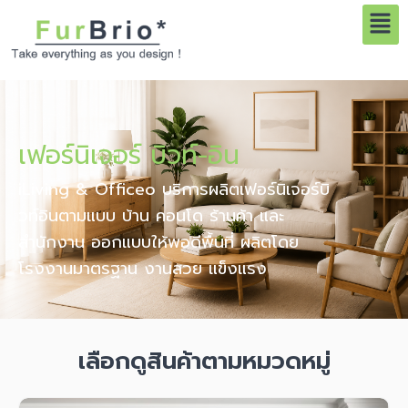
เมนู
Skip
to
content
เฟอร์นิเจอร์ บิวท์-อิน
iLiving & Officeo บริการผลิตเฟอร์นิเจอร์บิ
วท์อินตามแบบ บ้าน คอนโด ร้านค้า และ
สำนักงาน ออกแบบให้พอดีพื้นที่ ผลิตโดย
โรงงานมาตรฐาน งานสวย แข็งแรง
เลือกดูสินค้าตามหมวดหมู่