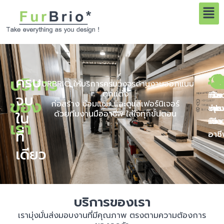
เมนู
Skip
to
content
บริการ
ครบ
FURBRIO ให้บริการครบวงจรด้านงานออกแบบ
ตกแต่ง
ทีม
ทำง
วัสด
รับ
จบ
ของ
ก่อสร้าง ซ่อมแซม และดูแลเฟอร์นิเจอร์
ช่าง
ตร
คุ
ประ
ใน
ด้วยทีมงานมืออาชีพ ใส่ใจทุกขั้นตอน
มือ
เวล
ดี
งา
เรา
ที่
อาช
เดียว
บริการของเรา
เรามุ่งมั่นส่งมอบงานที่มีคุณภาพ ตรงตามความต้องการ