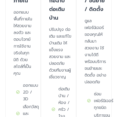
ภายใน
ก่อฉาบ
/ ขนย้าย
ต่อเติม
/ ติดตั้ง
ออกแบบ
บ้าน
พื้นที่ภายใน
ดูแล
ให้สวยงาม
เฟอร์นิเจอร์
ปรับปรุง ต่อ
ลงตัว และ
ของคุณให้
เติม และแก้ไข
ตอบโจทย์
กลับมา
บ้านเดิม ให้
การใช้งาน
สวยงาม ใช้
แข็งแรง
จริงในทุก
งานได้ดี
สวยงาม และ
มิติ ด้วย
พร้อมบริการ
ปลอดภัย
สไตล์ที่เป็น
ขนย้ายและ
ด้วยทีมงานผู้
คุณ
ติดตั้ง อย่าง
เชี่ยวชาญ
ปลอดภัย
ออกแบบ
ต่อเติม
2D /
ซ่อม
บ้าน /
3D
เฟอร์นิเจอร์
ห้อง /
เลือกวัสดุ
ทุกชนิด
ครัว /
และ
บริการขน
โรง