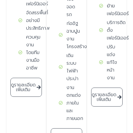
เฟอร์นิเจอร์
ย้าย
จอด
จัดสรรพื้นที่
เฟอร์นิเจอร์
รถ
อย่างมี
บริการติด
ก่ออิฐ
ประสิทธิภาพ
ตั้ง
ฉาบปูน
ควบคุม
เฟอร์นิเจอร์
งาน
งาน
โครงสร้าง
ปรับ
โดยทีม
แต่ง
เดิน
งานมือ
แก้ไข
ระบบ
อาชีพ
หน้า
ไฟฟ้า
งาน
ประปา
ดูรายละเอียด
งาน
เพิ่มเติม
ดูรายละเอียด
ตกแต่ง
เพิ่มเติม
ภายใน
และ
ภายนอก