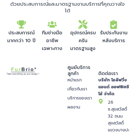
ด้วยประสบการณ์และมาตรฐานงานบริการที่คุณวางใจ
ได้
ประสบการณ์
ทีมช่างมือ
อุปกรณ์ครบ
รับประกันงาน
มากกว่า 10 ปี
อาชีพ
ครัน
หลังบริการ
เฉพาะทาง
มาตรฐานสูง
ศูนย์บริการ
ลูกค้า
ติดต่อเรา
หน้าแรก
บริษัท ไอลิฟวิ่ง
แอนด์ ออฟฟิศซิ
เกี่ยวกับเรา
โอ้ จำกัด
บริการของเรา
26
ผลงาน
ซ.สุขสวัสดิ์
32 ถนน
สุขสวัสดิ์
แขวงบางปะ