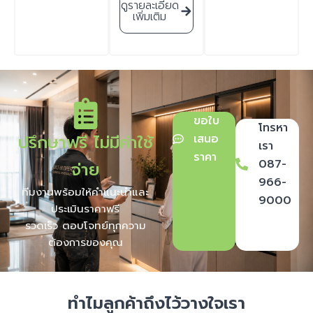
ดูรายละเอียด
เพิ่มเติม
ขอใบ
โทรหา
ปรึกษาฟรี ไม่มีค่าใช้
เสนอ
เรา
ราคา
087-
จ่าย
966-
ทีมงานพร้อมให้คำแนะนำและ
9000
ประเมินราคาฟรี
รวดเร็ว ตอบโจทย์ทุกความ
ต้องการของคุณ
ทำไมลูกค้าถึงไว้วางใจเรา